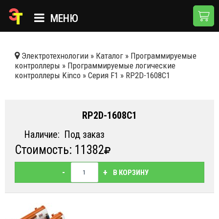
МЕНЮ
ГЛАВНАЯ
Электротехнологии
»
Каталог
»
Программируемые
контроллеры
»
Программируемые логические
КАТАЛОГ
контроллеры Kinсo
»
Серия F1
»
RP2D-1608C1
О КОМПАНИИ
ПРИМЕНЕНИЯ
RP2D-1608C1
НОВОСТИ
Наличие:
Под заказ
Стоимость: 11382
ДОСТАВКА И ОПЛАТА
КОНТАКТЫ
-
+
В КОРЗИНУ