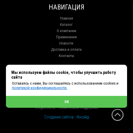
НАВИГАЦИЯ
Главная
Каталог
О компании
Применения
Новости
Доставка и оплата
Контакты
КОНТАКТЫ
Мы используем файлы cookie, чтобы улучшить работу
сайта
г. Иркутск ул. Клары Цеткин, 16, офис 15
Оставаясь с нами, Вы соглашаетесь с использованием cookies и
+7 (914) 010-76-83, 8 (3952) 93-27-93 - Отдел продаж
политикой конфиденциальности.
+7 (950) 075-85-99 - Техническая поддержка
info@et38.ru - Общая почта
et1@et38.ru - Отдел продаж
OK
et2@et38.ru - Отдел продаж
et3@et38.ru - Техническая поддержка
Создание сайтов - Инсайд