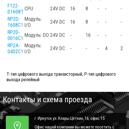
F122-
CPU
24V DC
16
8
-
-
-
D1608T
RP2D-
Модуль:
24V DC
16
8
-
-
-
1608C1
I/O
RP2D-
Модуль: DO
24V DC
-
16
-
-
-
0016C1
RP2A-
Модуль:
24V DC
-
-
-
4
2
0402C1
I/O
Т-тип цифрового выхода транзисторный; Р-тип цифрового
выхода релейный
Контакты и схема проезда
г. Иркутск ул. Клары Цеткин, 16, офис 15
Офис нашей компании вы можете посетить с