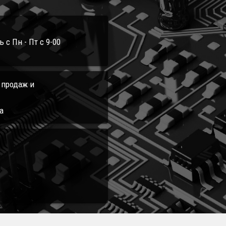
с Пн - Пт с 9-00
л продаж и
а