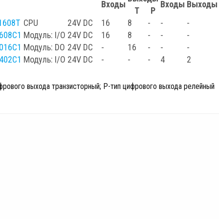
Входы
Входы
Выходы
Т
Р
1608T
CPU
24V DC
16
8
-
-
-
608C1
Модуль: I/O
24V DC
16
8
-
-
-
016C1
Модуль: DO
24V DC
-
16
-
-
-
402C1
Модуль: I/O
24V DC
-
-
-
4
2
ифрового выхода транзисторный; Р-тип цифрового выхода релейный