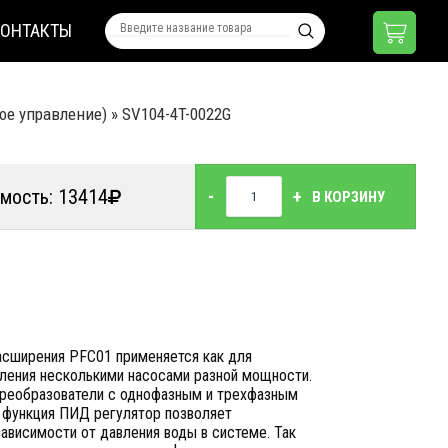
КОНТАКТЫ
ое управление)
»
SV104-4T-0022G
мость: 13414
-
+
В КОРЗИНУ
асширения PFC01 применяется как для
ления несколькими насосами разной мощности.
преобразователи с однофазным и трехфазным
я функция ПИД регулятор позволяет
зависимости от давления воды в системе. Так