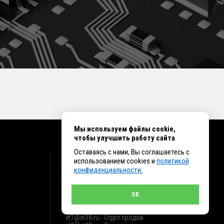
Мы используем файлы cookie,
чтобы улучшить работу сайта
Оставаясь с нами, Вы соглашаетесь с
КОНТАКТЫ
использованием cookies и
политикой
конфиденциальности.
г. Иркутск ул. Клары Цеткин, 16, офис 15
+7 (914) 010-76-83, 8 (3952) 93-27-93 - Отдел
продаж
OK
+7 (950) 075-85-99 - Техническая поддержка
info@et38.ru - Общая почта
et1@et38.ru - Отдел продаж