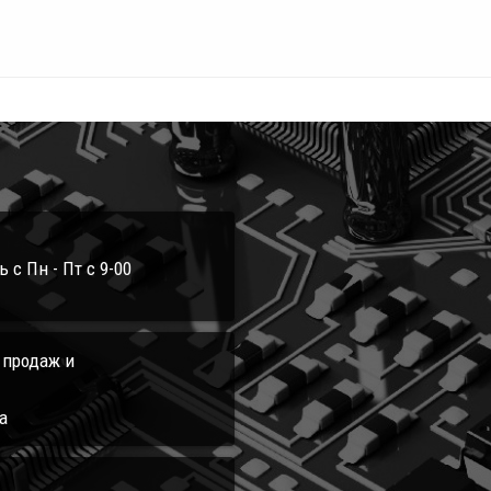
с Пн - Пт с 9-00
л продаж и
а