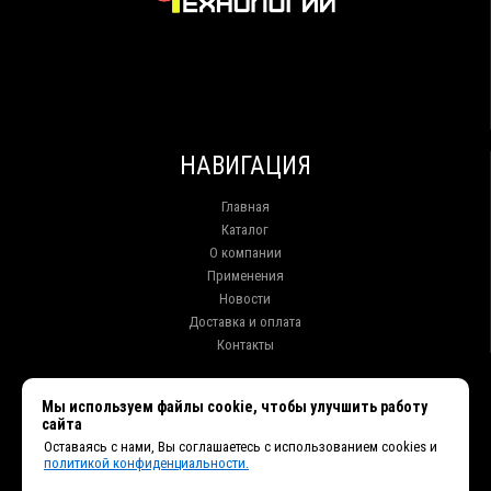
НАВИГАЦИЯ
Главная
Каталог
О компании
Применения
Новости
Доставка и оплата
Контакты
КОНТАКТЫ
Мы используем файлы cookie, чтобы улучшить работу
сайта
г. Иркутск ул. Клары Цеткин, 16, офис 15
Оставаясь с нами, Вы соглашаетесь с использованием cookies и
+7 (914) 010-76-83, 8 (3952) 93-27-93 - Отдел продаж
политикой конфиденциальности.
+7 (950) 075-85-99 - Техническая поддержка
info@et38.ru - Общая почта