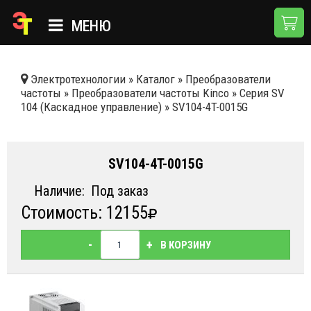
МЕНЮ
ГЛАВНАЯ
Электротехнологии
»
Каталог
»
Преобразователи
частоты
»
Преобразователи частоты Kinco
»
Серия SV
КАТАЛОГ
104 (Каскадное управление)
»
SV104-4T-0015G
О КОМПАНИИ
ПРИМЕНЕНИЯ
SV104-4T-0015G
НОВОСТИ
Наличие:
Под заказ
Стоимость: 12155
ДОСТАВКА И ОПЛАТА
КОНТАКТЫ
-
+
В КОРЗИНУ