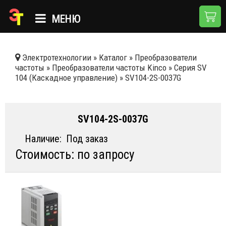
МЕНЮ
ГЛАВНАЯ
Электротехнологии
»
Каталог
»
Преобразователи
частоты
»
Преобразователи частоты Kinco
»
Серия SV
КАТАЛОГ
104 (Каскадное управление)
»
SV104-2S-0037G
О КОМПАНИИ
ПРИМЕНЕНИЯ
SV104-2S-0037G
НОВОСТИ
Наличие:
Под заказ
Стоимость: по запросу
ДОСТАВКА И ОПЛАТА
КОНТАКТЫ