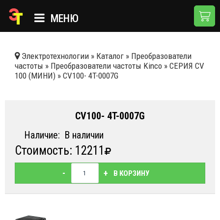
МЕНЮ
ГЛАВНАЯ
Электротехнологии
»
Каталог
»
Преобразователи
частоты
»
Преобразователи частоты Kinco
»
СЕРИЯ СV
КАТАЛОГ
100 (МИНИ)
»
CV100- 4T-0007G
О КОМПАНИИ
ПРИМЕНЕНИЯ
CV100- 4T-0007G
НОВОСТИ
Наличие:
В наличии
Стоимость: 12211
ДОСТАВКА И ОПЛАТА
КОНТАКТЫ
-
+
В КОРЗИНУ