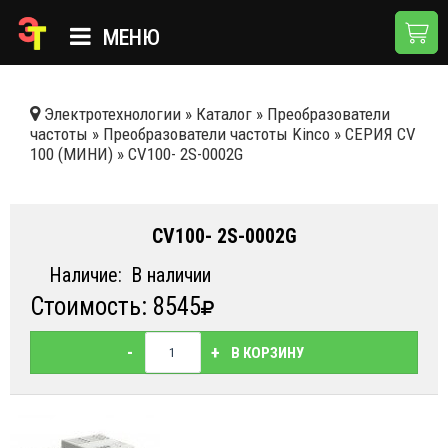
МЕНЮ
ГЛАВНАЯ
Электротехнологии
»
Каталог
»
Преобразователи
частоты
»
Преобразователи частоты Kinco
»
СЕРИЯ СV
КАТАЛОГ
100 (МИНИ)
»
CV100- 2S-0002G
О КОМПАНИИ
ПРИМЕНЕНИЯ
CV100- 2S-0002G
НОВОСТИ
Наличие:
В наличии
Стоимость: 8545
ДОСТАВКА И ОПЛАТА
КОНТАКТЫ
-
+
В КОРЗИНУ