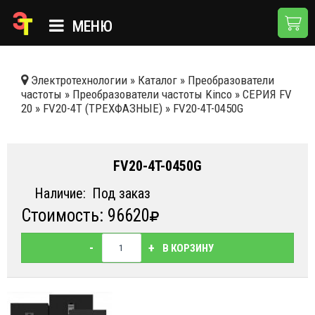
МЕНЮ
ГЛАВНАЯ
Электротехнологии
»
Каталог
»
Преобразователи
частоты
»
Преобразователи частоты Kinco
»
СЕРИЯ FV
КАТАЛОГ
20
»
FV20-4T (ТРЕХФАЗНЫЕ)
»
FV20-4T-0450G
О КОМПАНИИ
ПРИМЕНЕНИЯ
FV20-4T-0450G
НОВОСТИ
Наличие:
Под заказ
Стоимость: 96620
ДОСТАВКА И ОПЛАТА
КОНТАКТЫ
-
+
В КОРЗИНУ