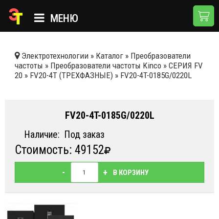
МЕНЮ
ГЛАВНАЯ
Электротехнологии
»
Каталог
»
Преобразователи
частоты
»
Преобразователи частоты Kinco
»
СЕРИЯ FV
КАТАЛОГ
20
»
FV20-4T (ТРЕХФАЗНЫЕ)
»
FV20-4T-0185G/0220L
О КОМПАНИИ
ПРИМЕНЕНИЯ
FV20-4T-0185G/0220L
НОВОСТИ
Наличие:
Под заказ
Стоимость: 49152
ДОСТАВКА И ОПЛАТА
КОНТАКТЫ
-
+
В КОРЗИНУ