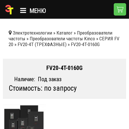
МЕНЮ
ГЛАВНАЯ
Электротехнологии
»
Каталог
»
Преобразователи
частоты
»
Преобразователи частоты Kinco
»
СЕРИЯ FV
КАТАЛОГ
20
»
FV20-4T (ТРЕХФАЗНЫЕ)
»
FV20-4T-0160G
О КОМПАНИИ
ПРИМЕНЕНИЯ
FV20-4T-0160G
НОВОСТИ
Наличие:
Под заказ
Стоимость: по запросу
ДОСТАВКА И ОПЛАТА
КОНТАКТЫ