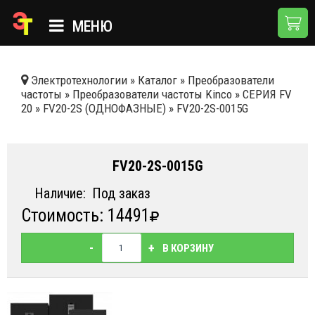
МЕНЮ
ГЛАВНАЯ
Электротехнологии
»
Каталог
»
Преобразователи
частоты
»
Преобразователи частоты Kinco
»
СЕРИЯ FV
КАТАЛОГ
20
»
FV20-2S (ОДНОФАЗНЫЕ)
»
FV20-2S-0015G
О КОМПАНИИ
ПРИМЕНЕНИЯ
FV20-2S-0015G
НОВОСТИ
Наличие:
Под заказ
Стоимость: 14491
ДОСТАВКА И ОПЛАТА
КОНТАКТЫ
-
+
В КОРЗИНУ