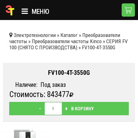
МЕНЮ
ГЛАВНАЯ
Электротехнологии
»
Каталог
»
Преобразователи
частоты
»
Преобразователи частоты Kinco
»
СЕРИЯ FV
КАТАЛОГ
100 (СНЯТО С ПРОИЗВОДСТВА)
»
FV100-4T-3550G
О КОМПАНИИ
ПРИМЕНЕНИЯ
FV100-4T-3550G
НОВОСТИ
Наличие:
Под заказ
Стоимость: 843477
ДОСТАВКА И ОПЛАТА
КОНТАКТЫ
-
+
В КОРЗИНУ