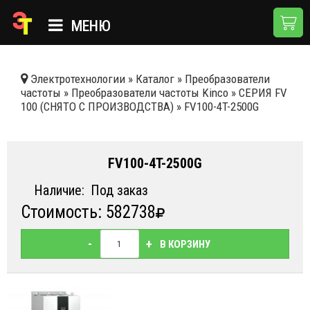
МЕНЮ
ГЛАВНАЯ
Электротехнологии
»
Каталог
»
Преобразователи
частоты
»
Преобразователи частоты Kinco
»
СЕРИЯ FV
КАТАЛОГ
100 (СНЯТО С ПРОИЗВОДСТВА)
»
FV100-4T-2500G
О КОМПАНИИ
ПРИМЕНЕНИЯ
FV100-4T-2500G
НОВОСТИ
Наличие:
Под заказ
Стоимость: 582738
ДОСТАВКА И ОПЛАТА
КОНТАКТЫ
-
+
В КОРЗИНУ