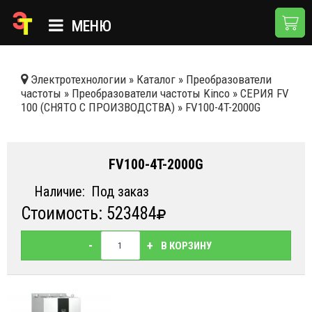
МЕНЮ
ГЛАВНАЯ
Электротехнологии
»
Каталог
»
Преобразователи
частоты
»
Преобразователи частоты Kinco
»
СЕРИЯ FV
КАТАЛОГ
100 (СНЯТО С ПРОИЗВОДСТВА)
»
FV100-4T-2000G
О КОМПАНИИ
ПРИМЕНЕНИЯ
FV100-4T-2000G
НОВОСТИ
Наличие:
Под заказ
Стоимость: 523484
ДОСТАВКА И ОПЛАТА
КОНТАКТЫ
-
+
В КОРЗИНУ