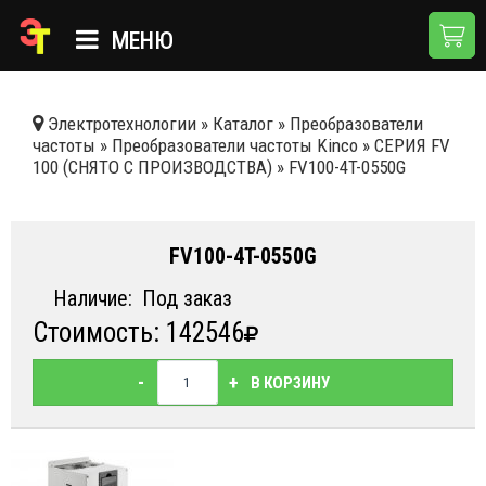
МЕНЮ
ГЛАВНАЯ
Электротехнологии
»
Каталог
»
Преобразователи
частоты
»
Преобразователи частоты Kinco
»
СЕРИЯ FV
КАТАЛОГ
100 (СНЯТО С ПРОИЗВОДСТВА)
»
FV100-4T-0550G
О КОМПАНИИ
ПРИМЕНЕНИЯ
FV100-4T-0550G
НОВОСТИ
Наличие:
Под заказ
Стоимость: 142546
ДОСТАВКА И ОПЛАТА
КОНТАКТЫ
-
+
В КОРЗИНУ