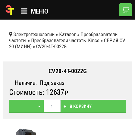
МЕНЮ
ГЛАВНАЯ
Электротехнологии
»
Каталог
»
Преобразователи
частоты
»
Преобразователи частоты Kinco
»
СЕРИЯ CV
КАТАЛОГ
20 (МИНИ)
»
CV20-4T-0022G
О КОМПАНИИ
ПРИМЕНЕНИЯ
CV20-4T-0022G
НОВОСТИ
Наличие:
Под заказ
Стоимость: 12637
ДОСТАВКА И ОПЛАТА
КОНТАКТЫ
-
+
В КОРЗИНУ