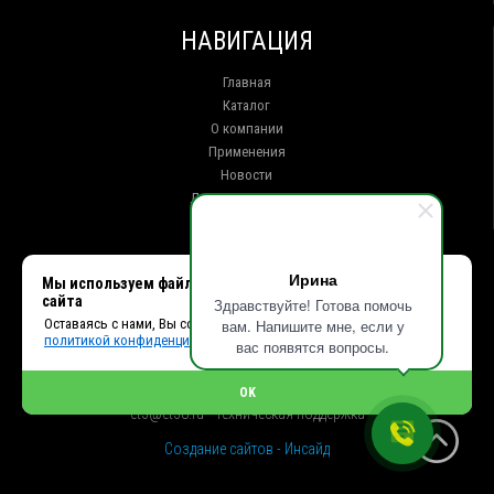
НАВИГАЦИЯ
Главная
Каталог
О компании
Применения
Новости
Доставка и оплата
Контакты
КОНТАКТЫ
Ирина
Мы используем файлы cookie, чтобы улучшить работу
сайта
Здравствуйте! Готова помочь
г. Иркутск ул. Клары Цеткин, 16, офис 15
Оставаясь с нами, Вы соглашаетесь с использованием cookies и
вам. Напишите мне, если у
+7 (914) 010-76-83, 8 (3952) 93-27-93 - Отдел продаж
политикой конфиденциальности.
+7 (950) 075-85-99 - Техническая поддержка
вас появятся вопросы.
info@et38.ru - Общая почта
et1@et38.ru - Отдел продаж
OK
et2@et38.ru - Отдел продаж
et3@et38.ru - Техническая поддержка
Создание сайтов - Инсайд