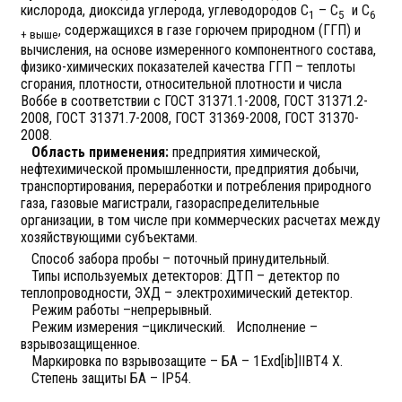
кислорода, диоксида углерода, углеводородов С
– С
и С
1
5
6
, содержащихся в газе горючем природном (ГГП) и
+ выше
вычисления, на основе измеренного компонентного состава,
физико-химических показателей качества ГГП – теплоты
сгорания, плотности, относительной плотности и числа
Воббе в соответствии с ГОСТ 31371.1-2008, ГОСТ 31371.2-
2008, ГОСТ 31371.7-2008, ГОСТ 31369-2008, ГОСТ 31370-
2008.
Область применения:
предприятия химической,
нефтехимической промышленности, предприятия добычи,
транспортирования, переработки и потребления природного
газа, газовые магистрали, газораспределительные
организации, в том числе при коммерческих расчетах между
хозяйствующими субъектами.
Способ забора пробы – поточный принудительный.
Типы используемых детекторов: ДТП – детектор по
теплопроводности, ЭХД – электрохимический детектор.
Режим работы –непрерывный.
Режим измерения –циклический. Исполнение –
взрывозащищенное.
Маркировка по взрывозащите – БА – 1Exd[ib]IIBT4 X.
Степень защиты БА – IP54.