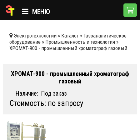
МЕНЮ
ГЛАВНАЯ
Электротехнологии
»
Каталог
»
Газоаналитическое
оборудование
»
Промышленность и технология
»
КАТАЛОГ
ХРОМАТ-900 - промышленный хроматограф газовый
О КОМПАНИИ
ПРИМЕНЕНИЯ
ХРОМАТ-900 - промышленный хроматограф
газовый
НОВОСТИ
Наличие:
Под заказ
ДОСТАВКА И ОПЛАТА
Стоимость: по запросу
КОНТАКТЫ