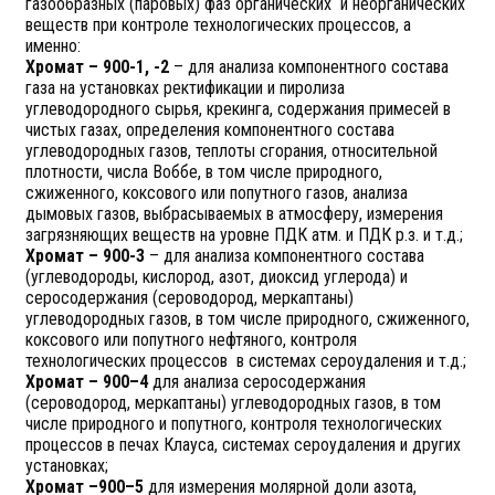
газообразных (паровых) фаз органических и неорганических
веществ при контроле технологических процессов, а
именно:
Хромат – 900-1, -2
– для анализа компонентного состава
газа на установках ректификации и пиролиза
углеводородного сырья, крекинга, содержания примесей в
чистых газах, определения компонентного состава
углеводородных газов, теплоты сгорания, относительной
плотности, числа Воббе, в том числе природного,
сжиженного, коксового или попутного газов, анализа
дымовых газов, выбрасываемых в атмосферу, измерения
загрязняющих веществ на уровне ПДК атм. и ПДК р.з. и т.д.;
Хромат – 900-3
– для анализа компонентного состава
(углеводороды, кислород, азот, диоксид углерода) и
серосодержания (сероводород, меркаптаны)
углеводородных газов, в том числе природного, сжиженного,
коксового или попутного нефтяного, контроля
технологических процессов в системах сероудаления и т.д.;
Хромат – 900–4
для анализа серосодержания
(сероводород, меркаптаны) углеводородных газов, в том
числе природного и попутного, контроля технологических
процессов в печах Клауса, системах сероудаления и других
установках;
Хромат –900–5
для измерения молярной доли азота,