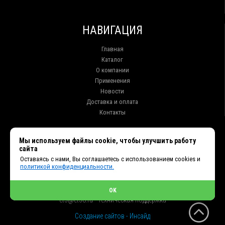
НАВИГАЦИЯ
Главная
Каталог
О компании
Применения
Новости
Доставка и оплата
Контакты
КОНТАКТЫ
Мы используем файлы cookie, чтобы улучшить работу
сайта
г. Иркутск ул. Клары Цеткин, 16, офис 15
Оставаясь с нами, Вы соглашаетесь с использованием cookies и
+7 (914) 010-76-83, 8 (3952) 93-27-93 - Отдел продаж
политикой конфиденциальности.
+7 (950) 075-85-99 - Техническая поддержка
info@et38.ru - Общая почта
et1@et38.ru - Отдел продаж
OK
et2@et38.ru - Отдел продаж
et3@et38.ru - Техническая поддержка
Создание сайтов - Инсайд