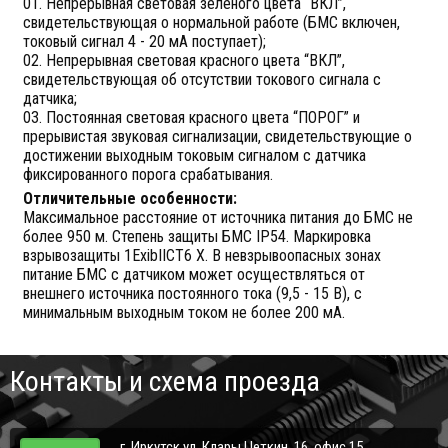
01. Непрерывная световая зеленого цвета “ВКЛ”,
свидетельствующая о нормальной работе (БМС включен,
токовый сигнал 4 - 20 мА поступает);
02. Непрерывная световая красного цвета “ВКЛ”,
свидетельствующая об отсутствии токового сигнала с
датчика;
03. Постоянная световая красного цвета “ПОРОГ” и
прерывистая звуковая сигнализации, свидетельствующие о
достижении выходным токовым сигналом с датчика
фиксированного порога срабатывания.
Отличительные особенности:
Максимальное расстояние от источника питания до БМС не
более 950 м. Степень защиты БМС IР54. Маркировка
взрывозащиты 1ExibIICT6 X. В невзрывоопасных зонах
питание БМС с датчиком может осуществляться от
внешнего источника постоянного тока (9,5 - 15 В), с
минимальным выходным током не более 200 мА.
Контакты и схема проезда
г. Иркутск ул. Клары Цеткин, 16, офис 15