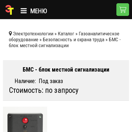
МЕНЮ
ГЛАВНАЯ
Электротехнологии
»
Каталог
»
Газоаналитическое
оборудование
»
Безопасность и охрана труда
»
БМС -
КАТАЛОГ
блок местной сигнализации
О КОМПАНИИ
ПРИМЕНЕНИЯ
БМС - блок местной сигнализации
НОВОСТИ
Наличие:
Под заказ
Стоимость: по запросу
ДОСТАВКА И ОПЛАТА
КОНТАКТЫ