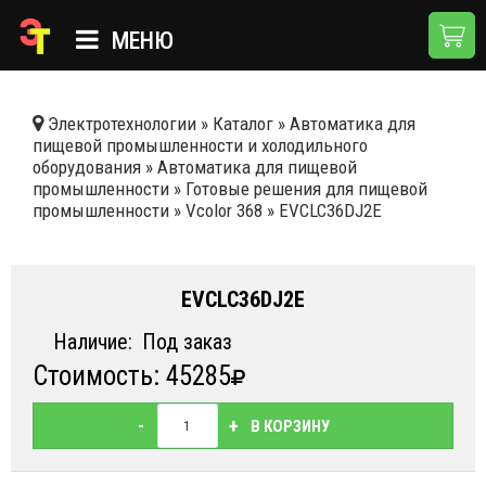
МЕНЮ
ГЛАВНАЯ
Электротехнологии
»
Каталог
»
Автоматика для
пищевой промышленности и холодильного
КАТАЛОГ
оборудования
»
Автоматика для пищевой
промышленности
»
Готовые решения для пищевой
О КОМПАНИИ
промышленности
»
Vcolor 368
»
EVCLC36DJ2E
ПРИМЕНЕНИЯ
НОВОСТИ
EVCLC36DJ2E
ДОСТАВКА И ОПЛАТА
Наличие:
Под заказ
Стоимость: 45285
КОНТАКТЫ
-
+
В КОРЗИНУ