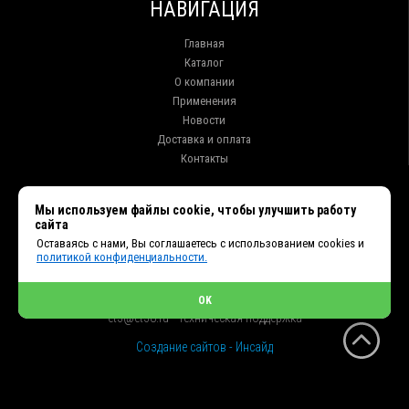
НАВИГАЦИЯ
Главная
Каталог
О компании
Применения
Новости
Доставка и оплата
Контакты
КОНТАКТЫ
Мы используем файлы cookie, чтобы улучшить работу
сайта
г. Иркутск ул. Клары Цеткин, 16, офис 15
Оставаясь с нами, Вы соглашаетесь с использованием cookies и
+7 (914) 010-76-83, 8 (3952) 93-27-93 - Отдел продаж
политикой конфиденциальности.
+7 (950) 075-85-99 - Техническая поддержка
info@et38.ru - Общая почта
et1@et38.ru - Отдел продаж
OK
et2@et38.ru - Отдел продаж
et3@et38.ru - Техническая поддержка
Создание сайтов - Инсайд