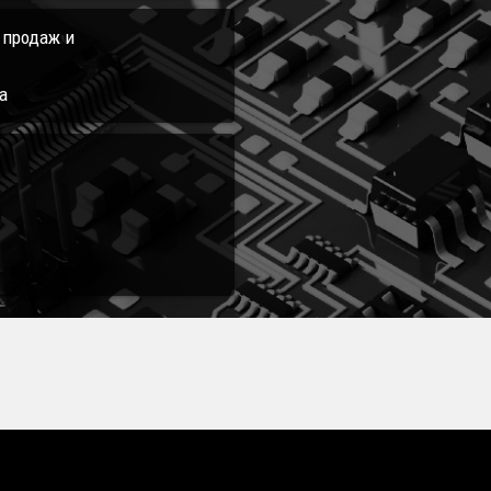
л продаж и
а