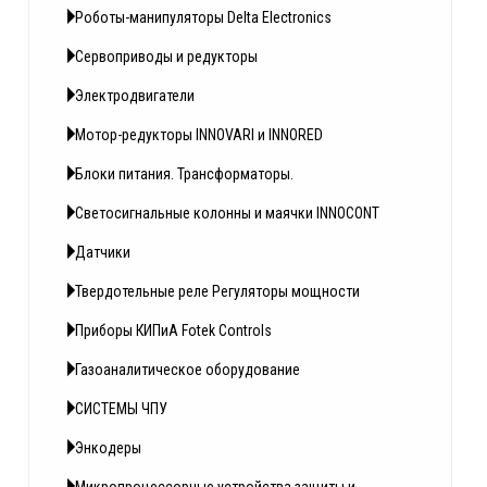
Роботы-манипуляторы Delta Electronics
Сервоприводы и редукторы
Электродвигатели
Мотор-редукторы INNOVARI и INNORED
Блоки питания. Трансформаторы.
Светосигнальные колонны и маячки INNOCONT
Датчики
Твердотельные реле Регуляторы мощности
Приборы КИПиА Fotek Controls
Газоаналитическое оборудование
СИСТЕМЫ ЧПУ
Энкодеры