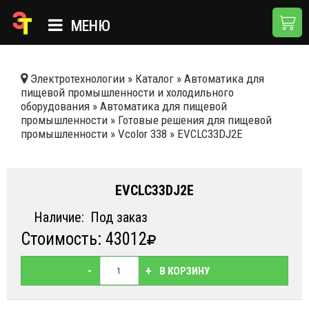
МЕНЮ
ГЛАВНАЯ
Электротехнологии
»
Каталог
»
Автоматика для
пищевой промышленности и холодильного
КАТАЛОГ
оборудования
»
Автоматика для пищевой
промышленности
»
Готовые решения для пищевой
О КОМПАНИИ
промышленности
»
Vcolor 338
»
EVCLC33DJ2E
ПРИМЕНЕНИЯ
НОВОСТИ
EVCLC33DJ2E
ДОСТАВКА И ОПЛАТА
Наличие:
Под заказ
Стоимость: 43012
КОНТАКТЫ
-
+
В КОРЗИНУ