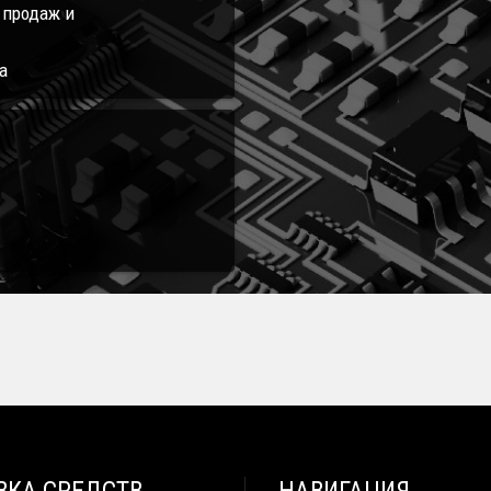
л продаж и
а