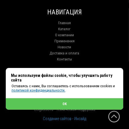
НАВИГАЦИЯ
Главная
Каталог
О компании
Применения
Новости
Доставка и оплата
Контакты
КОНТАКТЫ
Мы используем файлы cookie, чтобы улучшить работу
сайта
г. Иркутск ул. Клары Цеткин, 16, офис 15
Оставаясь с нами, Вы соглашаетесь с использованием cookies и
+7 (914) 010-76-83, 8 (3952) 93-27-93 - Отдел продаж
политикой конфиденциальности.
+7 (950) 075-85-99 - Техническая поддержка
info@et38.ru - Общая почта
et1@et38.ru - Отдел продаж
OK
et2@et38.ru - Отдел продаж
et3@et38.ru - Техническая поддержка
Создание сайтов - Инсайд