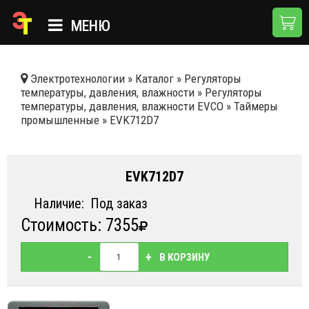
МЕНЮ
ГЛАВНАЯ
Электротехнологии
»
Каталог
»
Регуляторы
температуры, давления, влажности
»
Регуляторы
КАТАЛОГ
температуры, давления, влажности EVCO
»
Таймеры
промышленные
»
EVK712D7
О КОМПАНИИ
ПРИМЕНЕНИЯ
EVK712D7
НОВОСТИ
Наличие:
Под заказ
ДОСТАВКА И ОПЛАТА
Стоимость: 7355
КОНТАКТЫ
-
+
В КОРЗИНУ