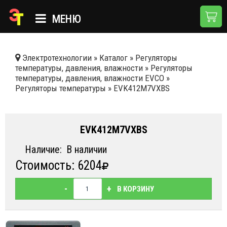
МЕНЮ
ГЛАВНАЯ
Электротехнологии
»
Каталог
»
Регуляторы
температуры, давления, влажности
»
Регуляторы
КАТАЛОГ
температуры, давления, влажности EVCO
»
Регуляторы температуры
»
EVK412M7VXBS
О КОМПАНИИ
ПРИМЕНЕНИЯ
EVK412M7VXBS
НОВОСТИ
Наличие:
В наличии
ДОСТАВКА И ОПЛАТА
Стоимость: 6204
КОНТАКТЫ
-
+
В КОРЗИНУ