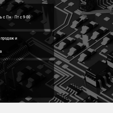
с Пн - Пт с 9-00
л продаж и
а