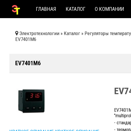
ГЛАВНАЯ
КАТАЛОГ
О КОМПАНИИ
Электротехнологии
»
Каталог
»
Регуляторы температу
EV7401M6
EV7401M6
EV7
EV7401M
"multipr
- станда
- термоп