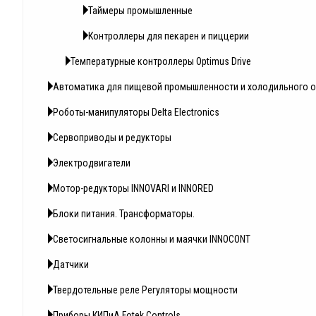
Таймеры промышленные
Контроллеры для пекарен и пиццерии
Температурные контроллеры Optimus Drive
Автоматика для пищевой промышленности и холодильного 
Роботы-манипуляторы Delta Electronics
Сервоприводы и редукторы
Электродвигатели
Мотор-редукторы INNOVARI и INNORED
Блоки питания. Трансформаторы.
Светосигнальные колонны и маячки INNOCONT
Датчики
Твердотельные реле Регуляторы мощности
Приборы КИПиА Fotek Controls