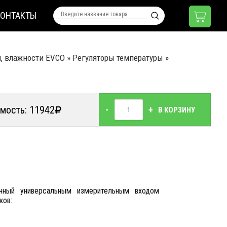
КОНТАКТЫ
я, влажности EVCO
»
Регуляторы температуры
»
мость: 11942
-
+
В КОРЗИНУ
енный универсальным измерительным входом
ков: