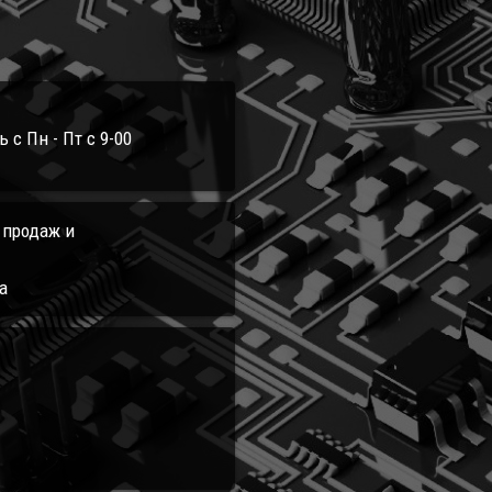
с Пн - Пт с 9-00
л продаж и
а