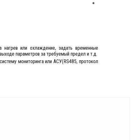
а нагрев или охлаждение, задать временные
 выходе параметров за требуемый предел и т.д.
в систему мониторинга или АСУ(RS485, протокол