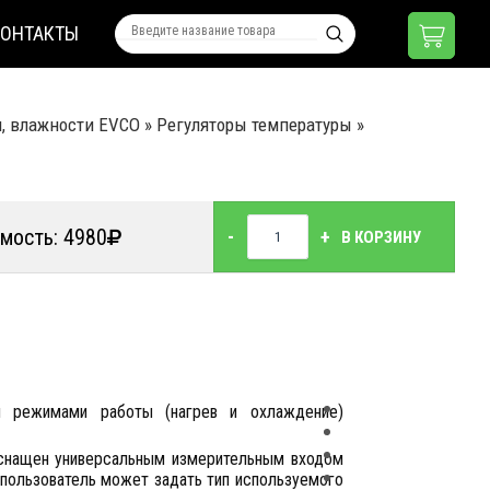
КОНТАКТЫ
я, влажности EVCO
»
Регуляторы температуры
»
мость: 4980
-
+
В КОРЗИНУ
я режимами работы (нагрев и охлаждение)
 оснащен универсальным измерительным входом
а пользователь может задать тип используемого