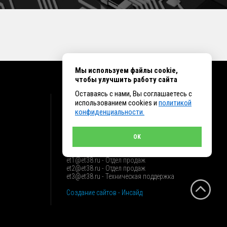
Мы используем файлы cookie,
чтобы улучшить работу сайта
Оставаясь с нами, Вы соглашаетесь с
КОНТАКТЫ
использованием cookies и
политикой
конфиденциальности.
г. Иркутск ул. Клары Цеткин, 16, офис 15
+7 (914) 010-76-83, 8 (3952) 93-27-93 - Отдел
продаж
OK
+7 (950) 075-85-99 - Техническая поддержка
info@et38.ru - Общая почта
et1@et38.ru - Отдел продаж
et2@et38.ru - Отдел продаж
et3@et38.ru - Техническая поддержка
Создание сайтов - Инсайд