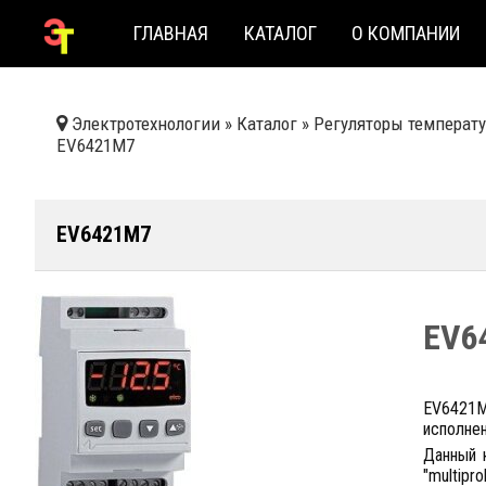
ГЛАВНАЯ
КАТАЛОГ
О КОМПАНИИ
Электротехнологии
»
Каталог
»
Регуляторы температу
EV6421M7
EV6421M7
EV6
EV6421M
исполнен
Данный 
"multipr