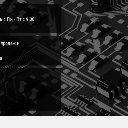
с Пн - Пт с 9-00
л продаж и
а