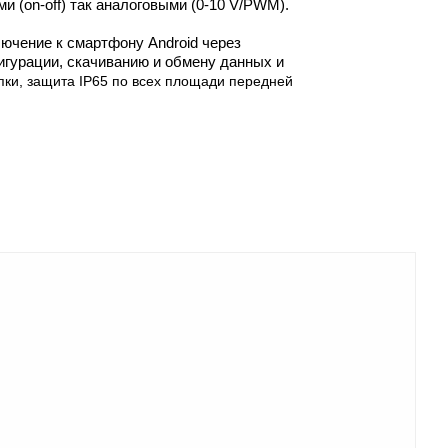
 (on-off) так аналоговыми (0-10 V/PWM).
лючение к смартфону Android через
игурации, скачиванию и обмену данных и
пки, защита IP65 по всех площади передней