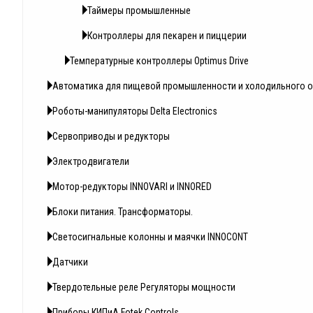
Таймеры промышленные
Контроллеры для пекарен и пиццерии
Температурные контроллеры Optimus Drive
Автоматика для пищевой промышленности и холодильного 
Роботы-манипуляторы Delta Electronics
Сервоприводы и редукторы
Электродвигатели
Мотор-редукторы INNOVARI и INNORED
Блоки питания. Трансформаторы.
Светосигнальные колонны и маячки INNOCONT
Датчики
Твердотельные реле Регуляторы мощности
Приборы КИПиА Fotek Controls