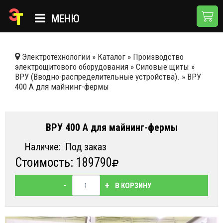
МЕНЮ
ГЛАВНАЯ
Электротехнологии
»
Каталог
»
Производство
электрощитового оборудования
»
Силовые щиты
»
КАТАЛОГ
ВРУ (Вводно-распределительные устройства).
»
ВРУ
400 А для майнинг-фермы
О КОМПАНИИ
ПРИМЕНЕНИЯ
ВРУ 400 А для майнинг-фермы
НОВОСТИ
Наличие:
Под заказ
ДОСТАВКА И ОПЛАТА
Стоимость: 189790
КОНТАКТЫ
-
+
В КОРЗИНУ