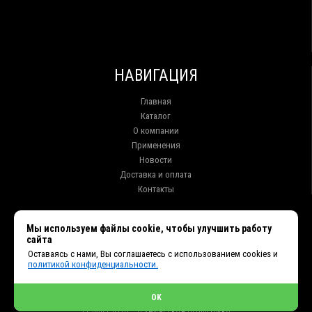
НАВИГАЦИЯ
Главная
Каталог
О компании
Применения
Новости
Доставка и оплата
Контакты
КОНТАКТЫ
Мы используем файлы cookie, чтобы улучшить работу
сайта
г. Иркутск ул. Клары Цеткин, 16, офис 15
Оставаясь с нами, Вы соглашаетесь с использованием cookies и
+7 (914) 010-76-83, 8 (3952) 93-27-93 - Отдел продаж
политикой конфиденциальности.
+7 (950) 075-85-99 - Техническая поддержка
info@et38.ru - Общая почта
et1@et38.ru - Отдел продаж
OK
et2@et38.ru - Отдел продаж
et3@et38.ru - Техническая поддержка