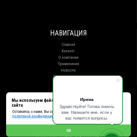
НАВИГАЦИЯ
Главная
Каталог
О компании
Применения
Новости
Доставка и оплата
Контакты
КОНТАКТЫ
Ирина
Мы используем файлы cookie, чтобы улучшить работу
сайта
Здравствуйте! Готова помочь
г. Иркутск ул. Клары Цеткин, 16, офис 15
Оставаясь с нами, Вы соглашаетесь с использованием cookies и
вам. Напишите мне, если у
+7 (914) 010-76-83, 8 (3952) 93-27-93 - Отдел продаж
политикой конфиденциальности.
+7 (950) 075-85-99 - Техническая поддержка
вас появятся вопросы.
info@et38.ru - Общая почта
et1@et38.ru - Отдел продаж
OK
et2@et38.ru - Отдел продаж
et3@et38.ru - Техническая поддержка