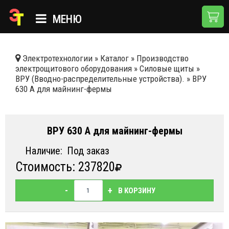
МЕНЮ
ГЛАВНАЯ
Электротехнологии
»
Каталог
»
Производство
электрощитового оборудования
»
Силовые щиты
»
КАТАЛОГ
ВРУ (Вводно-распределительные устройства).
»
ВРУ
630 А для майнинг-фермы
О КОМПАНИИ
ПРИМЕНЕНИЯ
ВРУ 630 А для майнинг-фермы
НОВОСТИ
Наличие:
Под заказ
ДОСТАВКА И ОПЛАТА
Стоимость: 237820
КОНТАКТЫ
-
+
В КОРЗИНУ