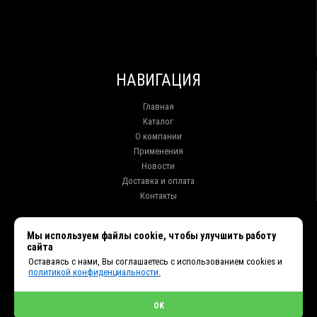
НАВИГАЦИЯ
Главная
Каталог
О компании
Применения
Новости
Доставка и оплата
Контакты
КОНТАКТЫ
Мы используем файлы cookie, чтобы улучшить работу
сайта
г. Иркутск ул. Клары Цеткин, 16, офис 15
Оставаясь с нами, Вы соглашаетесь с использованием cookies и
+7 (914) 010-76-83, 8 (3952) 93-27-93 - Отдел продаж
политикой конфиденциальности.
+7 (950) 075-85-99 - Техническая поддержка
info@et38.ru - Общая почта
et1@et38.ru - Отдел продаж
OK
et2@et38.ru - Отдел продаж