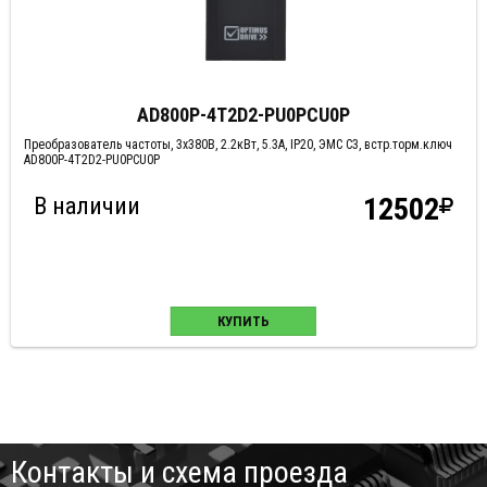
AD800P-4T2D2-PU0PCU0P
Преобразователь частоты, 3х380В, 2.2кВт, 5.3А, IP20, ЭМС С3, встр.торм.ключ
AD800P-4T2D2-PU0PCU0P
В наличии
12502
КУПИТЬ
Контакты и схема проезда