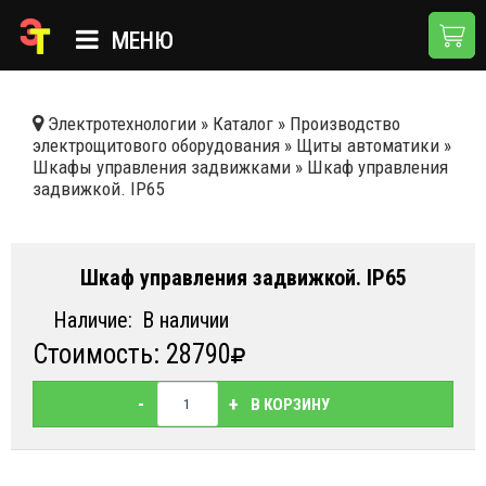
МЕНЮ
ГЛАВНАЯ
Электротехнологии
»
Каталог
»
Производство
электрощитового оборудования
»
Щиты автоматики
»
КАТАЛОГ
Шкафы управления задвижками
»
Шкаф управления
задвижкой. IP65
О КОМПАНИИ
ПРИМЕНЕНИЯ
Шкаф управления задвижкой. IP65
НОВОСТИ
Наличие:
В наличии
ДОСТАВКА И ОПЛАТА
Стоимость: 28790
КОНТАКТЫ
-
+
В КОРЗИНУ