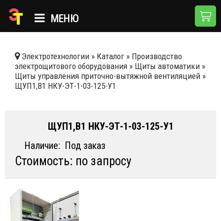
МЕНЮ
ГЛАВНАЯ
Электротехнологии
»
Каталог
»
Производство
электрощитового оборудования
»
Щиты автоматики
»
КАТАЛОГ
Щиты управления приточно-вытяжной вентиляцией
»
ЩУП1,В1 НКУ-ЭТ-1-03-125-У1
О КОМПАНИИ
ПРИМЕНЕНИЯ
ЩУП1,В1 НКУ-ЭТ-1-03-125-У1
НОВОСТИ
Наличие:
Под заказ
ДОСТАВКА И ОПЛАТА
Стоимость: по запросу
КОНТАКТЫ