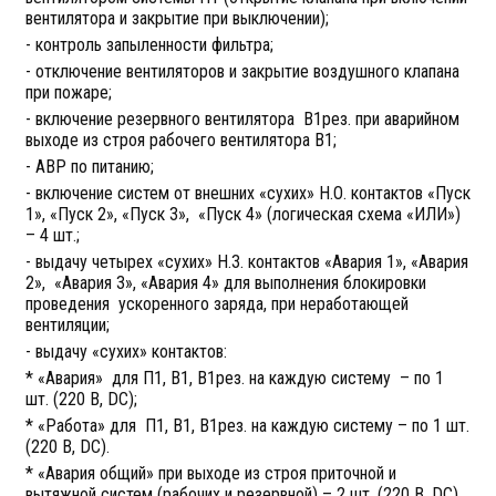
вентилятора и закрытие при выключении);
- контроль запыленности фильтра;
- отключение вентиляторов и закрытие воздушного клапана
при пожаре;
- включение резервного вентилятора В1рез. при аварийном
выходе из строя рабочего вентилятора В1;
- АВР по питанию;
- включение систем от внешних «сухих» Н.О. контактов «Пуск
1», «Пуск 2», «Пуск 3», «Пуск 4» (логическая схема «ИЛИ»)
– 4 шт.;
- выдачу четырех «сухих» Н.З. контактов «Авария 1», «Авария
2», «Авария 3», «Авария 4» для выполнения блокировки
проведения ускоренного заряда, при неработающей
вентиляции;
- выдачу «сухих» контактов:
* «Авария» для П1, В1, В1рез. на каждую систему – по 1
шт. (220 В, DC);
* «Работа» для П1, В1, В1рез. на каждую систему – по 1 шт.
(220 В, DC).
* «Авария общий» при выходе из строя приточной и
вытяжной систем (рабочих и резервной) – 2 шт. (220 В, DC)