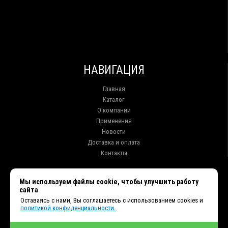
НАВИГАЦИЯ
Главная
Каталог
О компании
Применения
Новости
Доставка и оплата
Контакты
КОНТАКТЫ
Мы используем файлы cookie, чтобы улучшить работу
сайта
г. Иркутск ул. Клары Цеткин, 16, офис 15
Оставаясь с нами, Вы соглашаетесь с использованием cookies и
+7 (914) 010-76-83, 8 (3952) 93-27-93 - Отдел продаж
политикой конфиденциальности.
+7 (950) 075-85-99 - Техническая поддержка
info@et38.ru - Общая почта
et1@et38.ru - Отдел продаж