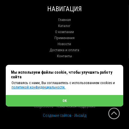
НАВИГАЦИЯ
Главная
Каталог
О компании
Применения
Новости
Доставка и оплата
Контакты
КОНТАКТЫ
Мы используем файлы cookie, чтобы улучшить работу
сайта
г. Иркутск ул. Клары Цеткин, 16, офис 15
Оставаясь с нами, Вы соглашаетесь с использованием cookies и
+7 (914) 010-76-83, 8 (3952) 93-27-93 - Отдел продаж
политикой конфиденциальности.
+7 (950) 075-85-99 - Техническая поддержка
info@et38.ru - Общая почта
et1@et38.ru - Отдел продаж
OK
et2@et38.ru - Отдел продаж
et3@et38.ru - Техническая поддержка
Создание сайтов - Инсайд