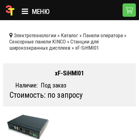
МЕНЮ
ГЛАВНАЯ
Электротехнологии
»
Каталог
»
Панели оператора
»
Сенсорные панели KINCO
»
Станции для
КАТАЛОГ
широкоэкранных дисплеев
»
xF-SiHMI01
О КОМПАНИИ
ПРИМЕНЕНИЯ
xF-SiHMI01
НОВОСТИ
Наличие:
Под заказ
Стоимость: по запросу
ДОСТАВКА И ОПЛАТА
КОНТАКТЫ