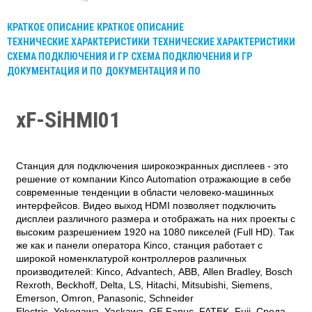
КРАТКОЕ ОПИСАНИЕ
КРАТКОЕ ОПИСАНИЕ
ТЕХНИЧЕСКИЕ ХАРАКТЕРИСТИКИ
ТЕХНИЧЕСКИЕ ХАРАКТЕРИСТИКИ
СХЕМА ПОДКЛЮЧЕНИЯ И ГР
СХЕМА ПОДКЛЮЧЕНИЯ И ГР
ДОКУМЕНТАЦИЯ И ПО
ДОКУМЕНТАЦИЯ И ПО
xF-SiHMI01
Станция для подключения широкоэкранных дисплеев - это
решение от компании Kinco Automation отражающие в себе
современные тенденции в области человеко-машинных
интерфейсов. Видео выход HDMI позволяет подключить
дисплеи различного размера и отображать на них проекты с
высоким разрешением 1920 на 1080 пикселей (Full HD). Так
же как и панели оператора Kinco, станция работает с
широкой номенклатурой контроллеров различных
производителей: Kinco,
Advantech
,
ABB,
Allen Bradley, Bosch
Rexroth, Beckhoff, Delta, LS, Hitachi, Mitsubishi, Siemens,
Emerson, Omron, Panasonic, Schneider
Electric, Yokogawa, Yaskawa, GE Fanuc, FATEK, Fuji. Среда