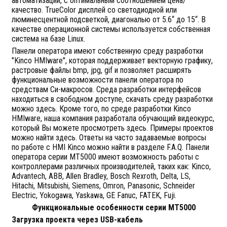
автоматизации, с оптимальным соотношением цена/
качество. TrueColor дисплей со светодиодной или
люминесцентной подсветкой, диагональю от 5.6“ до 15“. В
качестве операционной системы используется собственная
система на базе Linux.
Панели оператора имеют собственную среду разработки
"Kinco HMIware", которая поддерживает векторную графику,
растровые файлы bmp, jpg, gif и позволяет расширять
функциональные возможности панели оператора по
средствам Си-макросов. Среда разработки интерфейсов
находиться в свободном доступе, скачать среду разработки
можно здесь. Кроме того, по среде разработки Kinco
HMIware, наша компания разработала обучающий видеокурс,
который Вы можете просмотреть здесь. Примеры проектов
можно найти здесь. Ответы на часто задаваемые вопросы
по работе с HMI Kinco можно найти в разделе F.A.Q. Панели
оператора серии MT5000 имеют возможность работы с
контроллерами различных производителей, таких как: Kinco,
Advantech, ABB, Allen Bradley, Bosch Rexroth, Delta, LS,
Hitachi, Mitsubishi, Siemens, Omron, Panasonic, Schneider
Electric, Yokogawa, Yaskawa, GE Fanuc, FATEK, Fuji.
Функциональные особенности серии МТ5000
Загрузка проекта через USB-кабель