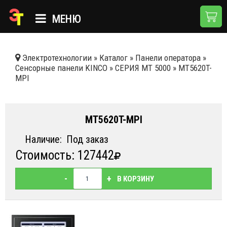
МЕНЮ
ГЛАВНАЯ
Электротехнологии
»
Каталог
»
Панели оператора
»
Сенсорные панели KINCO
»
СЕРИЯ MT 5000
»
MT5620T-
КАТАЛОГ
MPI
О КОМПАНИИ
ПРИМЕНЕНИЯ
MT5620T-MPI
НОВОСТИ
Наличие:
Под заказ
Стоимость: 127442
ДОСТАВКА И ОПЛАТА
КОНТАКТЫ
-
+
В КОРЗИНУ