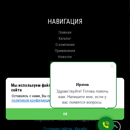
НАВИГАЦИЯ
Главная
Каталог
О компании
Применения
Новости
Доставка и оплата
Контакты
КОНТАКТЫ
Ирина
Мы используем файлы cookie, чтобы улучшить работу
сайта
Здравствуйте! Готова помочь
г. Иркутск ул. Клары Цеткин, 16, офис 15
Оставаясь с нами, Вы соглашаетесь с использованием cookies и
вам. Напишите мне, если у
+7 (914) 010-76-83, 8 (3952) 93-27-93 - Отдел продаж
политикой конфиденциальности.
+7 (950) 075-85-99 - Техническая поддержка
вас появятся вопросы.
info@et38.ru - Общая почта
et1@et38.ru - Отдел продаж
OK
et2@et38.ru - Отдел продаж
et3@et38.ru - Техническая поддержка
Создание сайтов - Инсайд