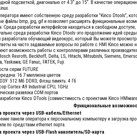
дной подсветкой, диагональю от 4.3“ до 15“. В качестве операцио
inux.
ператора имеют собственную среду разработки "Kinco Dtools", ко
е файлы bmp, jpg, gif и позволяет расширять функциональные воз
. Среда разработки интерфейсов находиться в свободном доступе,
ально среда разработки Kinco Dtools-это продолжение идей среды
я разработала обучающий видеокурс, который Вы можете просмотр
тветы на часто задаваемые вопросы по работе с HMI Kinco можно на
еют возможность работы с контроллерами различных производителей,
Bosch Rexroth, Beckhoff, Delta, LS, Hitachi, Mitsubishi, Siemens, Emers
, Yaskawa, GE Fanuc, FATEK, Fuji.
ости серии FUTURE
редача: 16.7 миллиона цветов
ОЗУ: 512 Мб DDR3; Флэш память: 4 Гб
ор Cortex-A9 Industrial CPU, 1GHz
ическая развязка COM портов
азработки Kinco DTools (совместимость с проектами Kinco HMIwar
Функциональные возможнос
а проекта через USB-кабель/Ethernet
ение панели оператора к персональному компьютеру и загрузка пр
или по средствам ethernet порта.
а проекта через USB-Flash накопитель/SD-карта