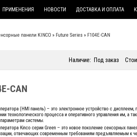
ПРИМЕНЕНИЯ
НОВОСТИ
ДОСТАВКА И ОПЛАТА
енсорные панели KINCO
»
Future Series
»
F104E-CAN
Наличие:
Под заказ
Стои
4E-CAN
оператора (HMI панель) – это электронное устройство с дисплеем,
нии технологического процесса и оперативного управления им, а т
 параметрам системы.
оператора Kinco серии Green – это новое поколение сенсорных па
изации, отвечающих современным требованиям предъявляемым к ч