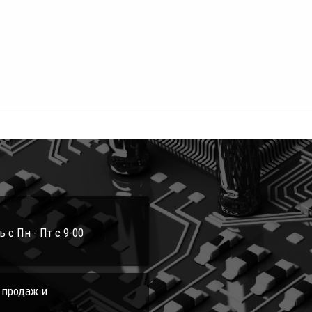
с Пн - Пт с 9-00
л продаж и