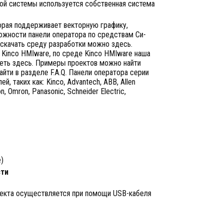
нной системы используется собственная система
торая поддерживает векторную графику,
можности панели оператора по средствам Си-
 скачать среду разработки можно здесь.
 Kinco HMIware, по среде Kinco HMIware наша
еть здесь. Примеры проектов можно найти
йти в разделе F.A.Q. Панели оператора серии
 таких как: Kinco, Advantech, ABB, Allen
on, Omron, Panasonic, Schneider Electric,
e)
ти
оекта осуществляется при помощи USB-кабеля