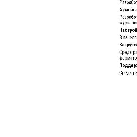
Разработ
Архивир
Разработ
журнало
Настрой
В панеля
Загрузк
Среда р
форматов
Поддер
Среда ра