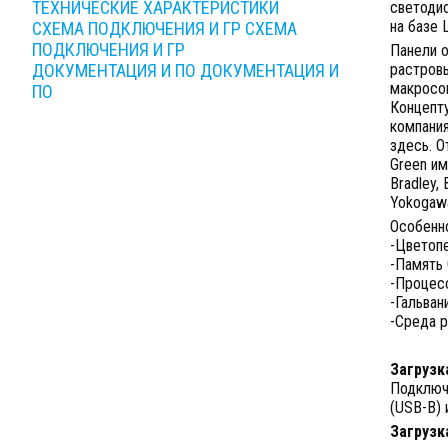
ТЕХНИЧЕСКИЕ ХАРАКТЕРИСТИКИ
светодио
на базе L
СХЕМА ПОДКЛЮЧЕНИЯ И ГР
СХЕМА
ПОДКЛЮЧЕНИЯ И ГР
Панели о
ДОКУМЕНТАЦИЯ И ПО
ДОКУМЕНТАЦИЯ И
растровы
макросов
ПО
Концепту
компани
здесь. О
Green им
Bradley, 
Yokogawa
Особенн
-Цветопе
-Память 
-Процесс
-Гальван
-Среда р
Загрузк
Подключ
(USB-B) 
Загрузк