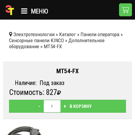
МЕНЮ
ГЛАВНАЯ
Электротехнологии
»
Каталог
»
Панели оператора
»
Сенсорные панели KINCO
»
Дополнитeльное
КАТАЛОГ
oбoрудование
»
MT54-FX
О КОМПАНИИ
ПРИМЕНЕНИЯ
MT54-FX
НОВОСТИ
Наличие:
Под заказ
Стоимость: 827
ДОСТАВКА И ОПЛАТА
КОНТАКТЫ
-
+
В КОРЗИНУ