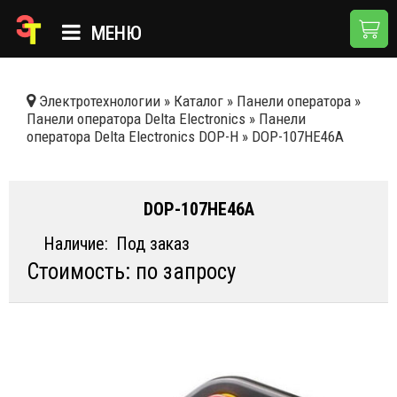
МЕНЮ
ГЛАВНАЯ
Электротехнологии
»
Каталог
»
Панели оператора
»
Панели оператора Delta Electronics
»
Панели
КАТАЛОГ
оператора Delta Electronics DOP-H
»
DOP-107HE46A
О КОМПАНИИ
ПРИМЕНЕНИЯ
DOP-107HE46A
НОВОСТИ
Наличие:
Под заказ
Стоимость: по запросу
ДОСТАВКА И ОПЛАТА
КОНТАКТЫ