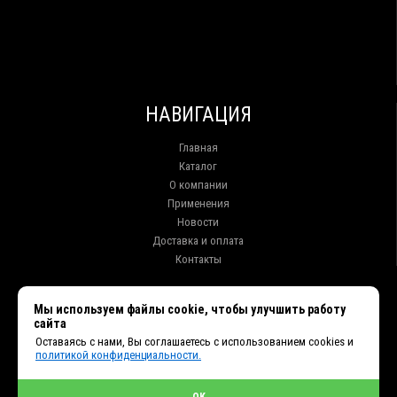
НАВИГАЦИЯ
Главная
Каталог
О компании
Применения
Новости
Доставка и оплата
Контакты
КОНТАКТЫ
Мы используем файлы cookie, чтобы улучшить работу
сайта
г. Иркутск ул. Клары Цеткин, 16, офис 15
Оставаясь с нами, Вы соглашаетесь с использованием cookies и
+7 (914) 010-76-83, 8 (3952) 93-27-93 - Отдел продаж
политикой конфиденциальности.
+7 (950) 075-85-99 - Техническая поддержка
info@et38.ru - Общая почта
et1@et38.ru - Отдел продаж