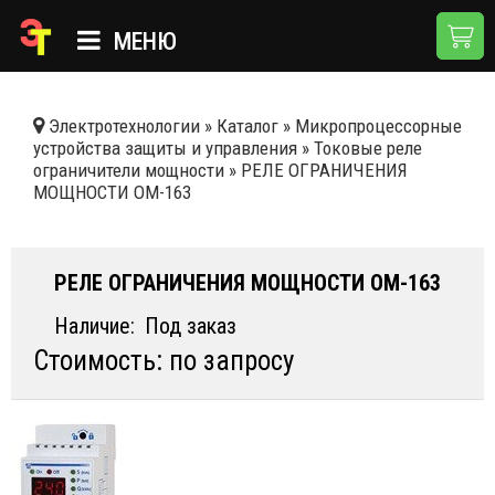
МЕНЮ
ГЛАВНАЯ
Электротехнологии
»
Каталог
»
Микропроцессорные
устройства защиты и управления
»
Токовые реле
КАТАЛОГ
ограничители мощности
»
РЕЛЕ ОГРАНИЧЕНИЯ
МОЩНОСТИ ОМ-163
О КОМПАНИИ
ПРИМЕНЕНИЯ
РЕЛЕ ОГРАНИЧЕНИЯ МОЩНОСТИ ОМ-163
НОВОСТИ
Наличие:
Под заказ
ДОСТАВКА И ОПЛАТА
Стоимость: по запросу
КОНТАКТЫ