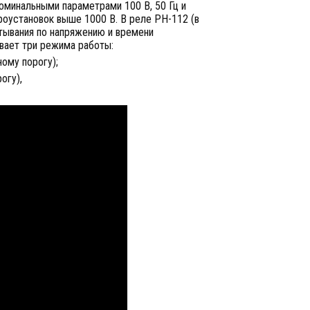
оминальными параметрами 100 В, 50 Гц и
роустановок выше 1000 В. В реле РН-112 (в
тывания по напряжению и времени
вает три режима работы:
ому порогу);
огу),