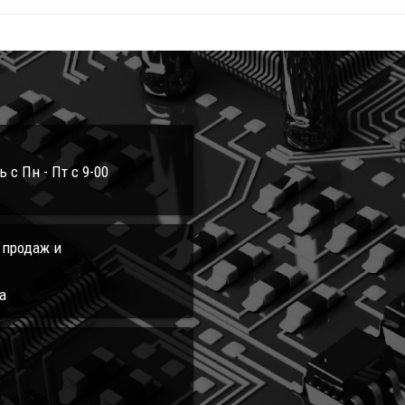
с Пн - Пт с 9-00
л продаж и
а