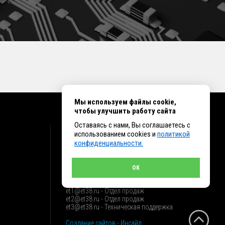
Мы используем файлы cookie,
чтобы улучшить работу сайта
Оставаясь с нами, Вы соглашаетесь с
КОНТАКТЫ
использованием cookies и
политикой
конфиденциальности.
г. Иркутск ул. Клары Цеткин, 16, офис 15
+7 (914) 010-76-83, 8 (3952) 93-27-93 - Отдел
продаж
OK
+7 (950) 075-85-99 - Техническая поддержка
info@et38.ru - Общая почта
et1@et38.ru - Отдел продаж
et2@et38.ru - Отдел продаж
et3@et38.ru - Техническая поддержка
Создание сайтов - Инсайд