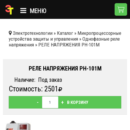
МЕНЮ
ГЛАВНАЯ
Электротехнологии
»
Каталог
»
Микропроцессорные
устройства защиты и управления
»
Однофазные реле
КАТАЛОГ
напряжения
»
РЕЛЕ НАПРЯЖЕНИЯ РН-101М
О КОМПАНИИ
ПРИМЕНЕНИЯ
РЕЛЕ НАПРЯЖЕНИЯ РН-101М
НОВОСТИ
Наличие:
Под заказ
Стоимость: 2501
ДОСТАВКА И ОПЛАТА
КОНТАКТЫ
-
+
В КОРЗИНУ