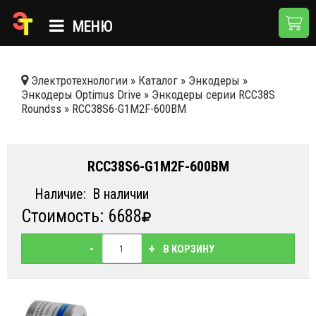
МЕНЮ
ГЛАВНАЯ
Электротехнологии
»
Каталог
»
Энкодеры
»
Энкодеры Optimus Drive
»
Энкодеры серии RCC38S
КАТАЛОГ
Roundss
»
RCC38S6-G1M2F-600BM
О КОМПАНИИ
ПРИМЕНЕНИЯ
RCC38S6-G1M2F-600BM
НОВОСТИ
Наличие:
В наличии
Стоимость: 6688
ДОСТАВКА И ОПЛАТА
КОНТАКТЫ
-
+
В КОРЗИНУ