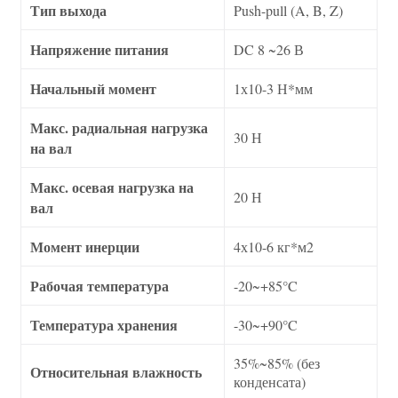
Тип выхода
Push-pull (A, B, Z)
Напряжение питания
DC 8 ~26 В
Начальный момент
1х10-3 Н*мм
Макс. радиальная нагрузка
30 Н
на вал
Макс. осевая нагрузка на
20 Н
вал
Момент инерции
4х10-6 кг*м2
Рабочая температура
-20~+85°C
Температура хранения
-30~+90°C
35%~85% (без
Относительная влажность
конденсата)