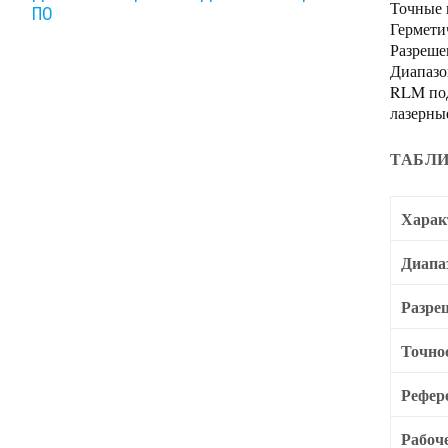
Точные 
ПО
Гермети
Разреше
Диапазо
RLM под
лазерны
ТАБЛИ
Харак
Диапа
Разре
Точно
Рефер
Рабоч