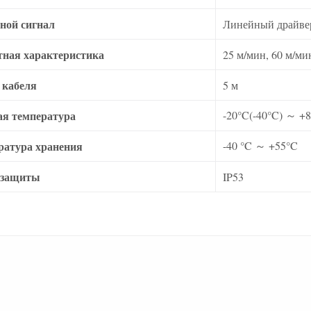
ной сигнал
Линейный драйвер 
тная характеристика
25 м/мин, 60 м/ми
 кабеля
5 м
ая температура
-20°C(-40°C) ～ +8
ратура хранения
-40 °C ～ +55°C
 защиты
IP53