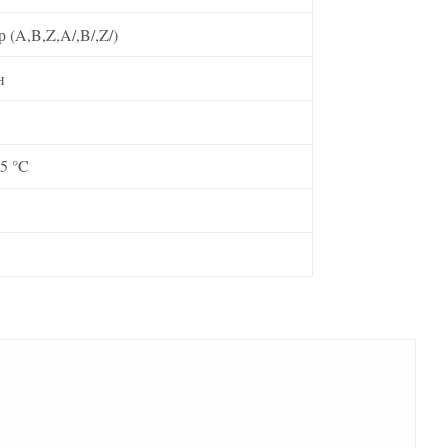
(A,B,Z,A/,B/,Z/)
н
5 °C