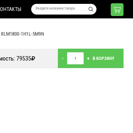
КОНТАКТЫ
»
RLM1800-1H1L-5M9N
мость: 79535
-
+
В КОРЗИНУ