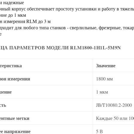
и надежные
чный корпус обеспечивает простоту установки и работу в тяжел
ние до 1 мкм
н измерения RLM до 3 м
ходит для любого типа станков - сверлильные, фрезерные, ток
е
ЦА ПАРАМЕТРОВ МОДЕЛИ RLM1800-1H1L-5M9N
теристика
Значение
зон измерения
1800 мм
шение
1 мкм
сть
JB/T10080.2-2000
ентные метки
Каждые 50 или 10
ее напряжение
5 В