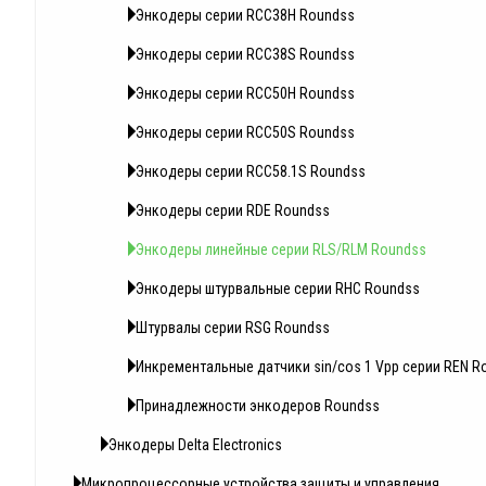
Энкодеры серии RCC38Н Roundss
Энкодеры серии RCC38S Roundss
Энкодеры серии RCC50Н Roundss
Энкодеры серии RCC50S Roundss
Энкодеры серии RCC58.1S Roundss
Энкодеры серии RDE Roundss
Энкодеры линейные серии RLS/RLM Roundss
Энкодеры штурвальные серии RHC Roundss
Штурвалы серии RSG Roundss
Инкрементальные датчики sin/cos 1 Vpp серии REN R
Принадлежности энкодеров Roundss
Энкодеры Delta Electronics
Микропроцессорные устройства защиты и управления