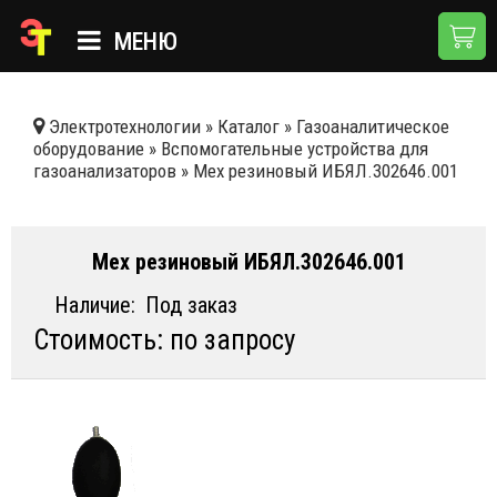
МЕНЮ
ГЛАВНАЯ
Электротехнологии
»
Каталог
»
Газоаналитическое
оборудование
»
Вспомогательные устройства для
КАТАЛОГ
газоанализаторов
»
Мех резиновый ИБЯЛ.302646.001
О КОМПАНИИ
ПРИМЕНЕНИЯ
Мех резиновый ИБЯЛ.302646.001
НОВОСТИ
Наличие:
Под заказ
Стоимость: по запросу
ДОСТАВКА И ОПЛАТА
КОНТАКТЫ