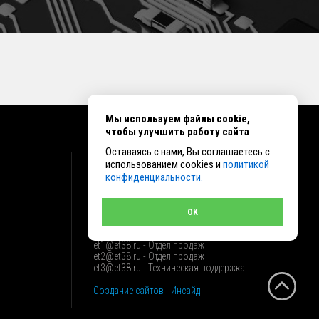
Мы используем файлы cookie,
чтобы улучшить работу сайта
Оставаясь с нами, Вы соглашаетесь с
КОНТАКТЫ
использованием cookies и
политикой
конфиденциальности.
г. Иркутск ул. Клары Цеткин, 16, офис 15
+7 (914) 010-76-83, 8 (3952) 93-27-93 - Отдел
продаж
OK
+7 (950) 075-85-99 - Техническая поддержка
info@et38.ru - Общая почта
et1@et38.ru - Отдел продаж
et2@et38.ru - Отдел продаж
et3@et38.ru - Техническая поддержка
Создание сайтов - Инсайд