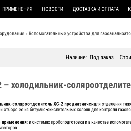
ПРИМЕНЕНИЯ
НОВОСТИ
ДОСТАВКА И ОПЛАТА
борудование
»
Вспомогательные устройства для газоанализат
Наличие:
Под заказ
Стои
2 – холодильник-соляроотделит
ьник-соляроотделитель ХС-2 предназначен
для отделения тяж
и отборе ее из битумно-окислительных колонн для контроля газово
 применения:
в системах пробоподготовки и в качестве вспомогат
изаторов.