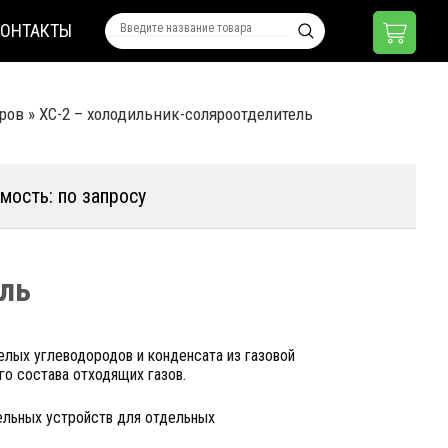
КОНТАКТЫ
оров
»
ХС-2 – холодильник-соляроотделитель
мость: по запросу
ель
елых углеводородов и конденсата из газовой
го состава отходящих газов.
ельных устройств для отдельных