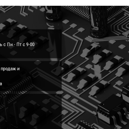
с Пн - Пт с 9-00
л продаж и
а