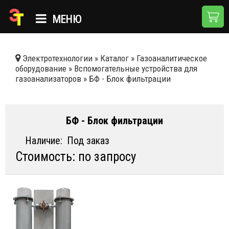
МЕНЮ
ГЛАВНАЯ
Электротехнологии
»
Каталог
»
Газоаналитическое
оборудование
»
Вспомогательные устройства для
КАТАЛОГ
газоанализаторов
»
БФ - Блок фильтрации
О КОМПАНИИ
ПРИМЕНЕНИЯ
БФ - Блок фильтрации
НОВОСТИ
Наличие:
Под заказ
Стоимость: по запросу
ДОСТАВКА И ОПЛАТА
КОНТАКТЫ