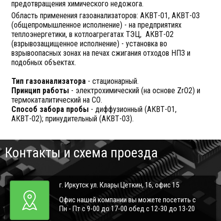
предотвращения химического недожога.
Область применения газоанализаторов:
АКВТ-01, АКВТ-03
(общепромышленное исполнение) - на предприятиях
теплоэнергетики, в котлоагрегатах ТЭЦ, АКВТ-02
(взрывозащищенное исполнение) - установка во
взрывоопасных зонах на печах сжигания отходов НПЗ и
подобных объектах.
Тип газоанализатора
- стационарный.
Принцип работы
- электрохимический (на основе ZrO2) и
термокаталитический на СО.
Способ забора пробы
- диффузионный (АКВТ-01,
АКВТ-02); принудительный (АКВТ-03).
Контакты и схема проезда
г. Иркутск ул. Клары Цеткин, 16, офис 15
Офис нашей компании вы можете посетить с
Пн - Пт с 9-00 до 17-00 обед с 12-30 до 13-20