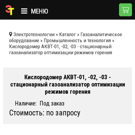
МЕНЮ
ГЛАВНАЯ
Электротехнологии
»
Каталог
»
Газоаналитическое
оборудование
»
Промышленность и технология
»
КАТАЛОГ
Кислородомер АКВТ-01, -02, -03 - стационарный
газоанализатор оптимизации режимов горения
О КОМПАНИИ
ПРИМЕНЕНИЯ
Кислородомер АКВТ-01, -02, -03 -
НОВОСТИ
стационарный газоанализатор оптимизации
режимов горения
ДОСТАВКА И ОПЛАТА
Наличие:
Под заказ
КОНТАКТЫ
Стоимость: по запросу