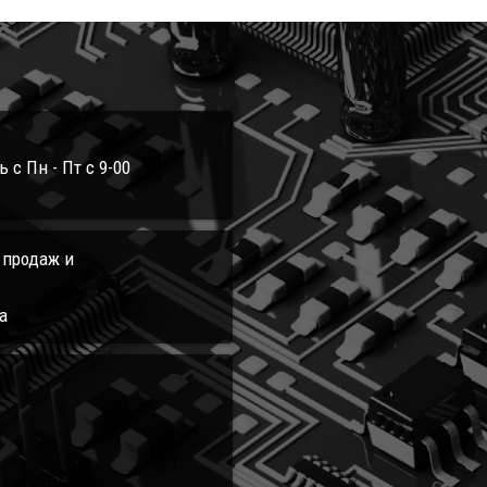
с Пн - Пт с 9-00
л продаж и
а