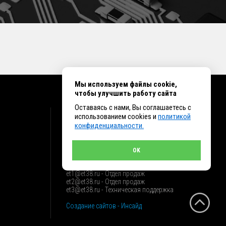
Мы используем файлы cookie,
чтобы улучшить работу сайта
Оставаясь с нами, Вы соглашаетесь с
КОНТАКТЫ
использованием cookies и
политикой
конфиденциальности.
г. Иркутск ул. Клары Цеткин, 16, офис 15
+7 (914) 010-76-83, 8 (3952) 93-27-93 - Отдел
продаж
OK
+7 (950) 075-85-99 - Техническая поддержка
info@et38.ru - Общая почта
et1@et38.ru - Отдел продаж
et2@et38.ru - Отдел продаж
et3@et38.ru - Техническая поддержка
Создание сайтов - Инсайд