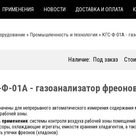
ПРИМЕНЕНИЯ
НОВОСТИ
ДОСТАВКА И ОПЛАТА
борудование
»
Промышленность и технология
»
КГС-Ф-01А - га
Наличие:
Под заказ
Стои
-Ф-01А - газоанализатор фреоно
начены для непрерывного автоматического измерения содержания м
рабочей зоны.
ь применения
: системы контроля воздуха рабочей зоны помещени
соры, охлаждающие агрегаты, емкости хранения хладагентов, а та
ь утечки фреонов (хладонов).