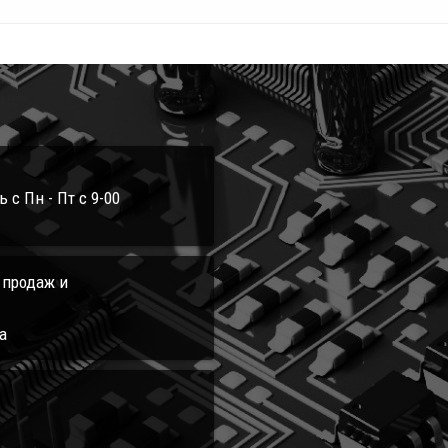
с Пн - Пт с 9-00
л продаж и
а