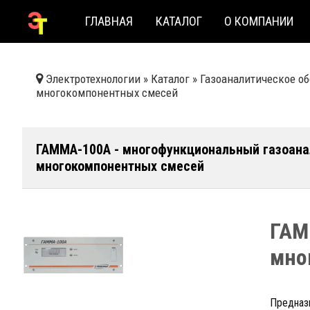
ГЛАВНАЯ
КАТАЛОГ
О КОМПАНИИ
Электротехнологии
»
Каталог
»
Газоаналитическое о
многокомпонентных смесей
ГАММА-100А - многофункциональный газоана
многокомпонентных смесей
ГАМ
мно
Предназн