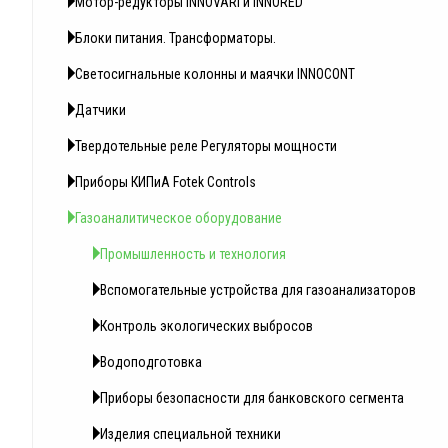
Мотор-редукторы INNOVARI и INNORED
Блоки питания. Трансформаторы.
Светосигнальные колонны и маячки INNOCONT
Датчики
Твердотельные реле Регуляторы мощности
Приборы КИПиА Fotek Controls
Газоаналитическое оборудование
Промышленность и технология
Вспомогательные устройства для газоанализаторов
Контроль экологических выбросов
Водоподготовка
Приборы безопасности для банковского сегмента
Изделия специальной техники