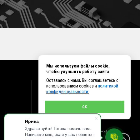
Мы используем файлы cookie,
чтобы улучшить работу сайта
Оставаясь с нами, Вы соглашаетесь с
КОНТАКТЫ
использованием cookies и
политикой
конфиденциальности.
г. Иркутск ул. Клары Цеткин, 16, офис 15
+7 (914) 010-76-83, 8 (3952) 93-27-93 - Отдел
продаж
OK
+7 (950) 075-85-99 - Техническая поддержка
info@et38.ru - Общая почта
Ирина
et1@et38.ru - Отдел продаж
et2@et38.ru - Отдел продаж
Здравствуйте! Готова помочь вам.
et3@et38.ru - Техническая поддержка
Напишите мне, если у вас появятся