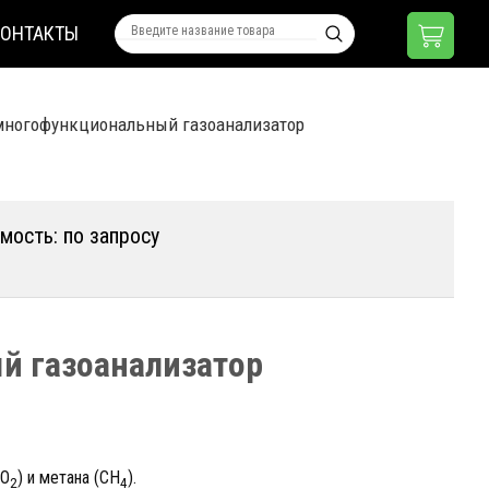
КОНТАКТЫ
многофункциональный газоанализатор
мость: по запросу
й газоанализатор
СО
) и метана (CH
).
2
4