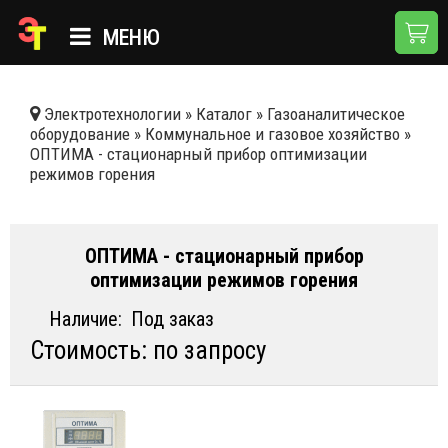
МЕНЮ
ГЛАВНАЯ
Электротехнологии
»
Каталог
»
Газоаналитическое
оборудование
»
Коммунальное и газовое хозяйство
»
КАТАЛОГ
ОПТИМА - стационарный прибор оптимизации
режимов горения
О КОМПАНИИ
ПРИМЕНЕНИЯ
ОПТИМА - стационарный прибор
НОВОСТИ
оптимизации режимов горения
ДОСТАВКА И ОПЛАТА
Наличие:
Под заказ
Стоимость: по запросу
КОНТАКТЫ