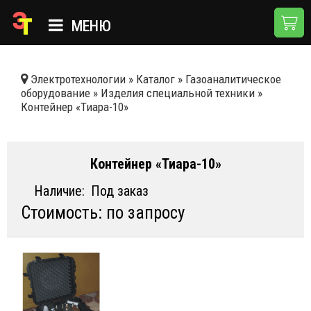
МЕНЮ
ГЛАВНАЯ
Электротехнологии
»
Каталог
»
Газоаналитическое
оборудование
»
Изделия специальной техники
»
КАТАЛОГ
Контейнер «Тиара-10»
О КОМПАНИИ
ПРИМЕНЕНИЯ
Контейнер «Тиара-10»
НОВОСТИ
Наличие:
Под заказ
Стоимость: по запросу
ДОСТАВКА И ОПЛАТА
КОНТАКТЫ